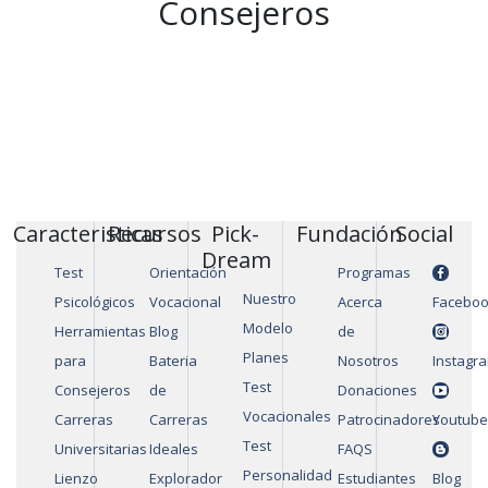
Consejeros
Caracteristicas
Recursos
Pick-
Fundación
Social
Dream
Test
Orientación
Programas
Nuestro
Psicológicos
Vocacional
Acerca
Facebo
Modelo
Herramientas
Blog
de
Planes
para
Bateria
Nosotros
Instagr
Test
Consejeros
de
Donaciones
Vocacionales
Carreras
Carreras
Patrocinadores
Youtube
Test
Universitarias
Ideales
FAQS
Personalidad
Lienzo
Explorador
Estudiantes
Blog