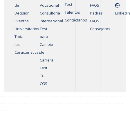
Test
de
Vocacional
FAQS
Talentos
Decisión
Consultoría
Padres
Linkedin
Contáctanos
Eventos
Internacional
FAQS
Universitarios
Test
Consejeros
Todas
para
las
Cambio
Características
de
Carrera
Test
IB.
CGS
No sé qué estudiar
Ayuda a los centennials a construir su proyecto de vida.
Empieza a Descubrir la profesión de tu hijo o hija GRATIS.
Test vocacionales para la orientación vocacional
Aplica el Test Vocacional casi Gratis Online de Pick-Dream
Estudiar en el exterior - Empieza tu Viaje Gratis a la Universidad de tus sueños
Planes de orientación: elige tu carrera con
seguridad