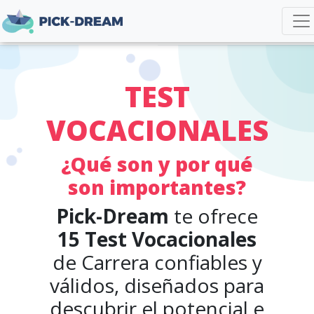
Icons made by
Freepik
from
www.flaticon.com
TEST
VOCACIONALES
¿Qué son y por qué
son importantes?
Pick-Dream
te ofrece
15 Test Vocacionales
de Carrera confiables y
válidos, diseñados para
descubrir el potencial e